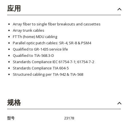
应用
Array fiber to single fiber breakouts and cassettes
Array trunk cables
FTTh (home) MDU cabling
Parallel optic patch cables: SR-4, SR-8 & PSM4
Qualified to GR-1435 service life
Qualified to TIA-568.3-D
Standards Compliance IEC 61754-7-1; 61754-7-2
Standards Compliance TIA 604-5
Structured cabling per TIA-942 & TIA-568
规格
型号
23178