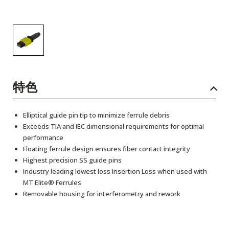
特色
Elliptical guide pin tip to minimize ferrule debris
Exceeds TIA and IEC dimensional requirements for optimal
performance
Floating ferrule design ensures fiber contact integrity
Highest precision SS guide pins
Industry leading lowest loss Insertion Loss when used with
MT Elite® Ferrules
Removable housing for interferometry and rework