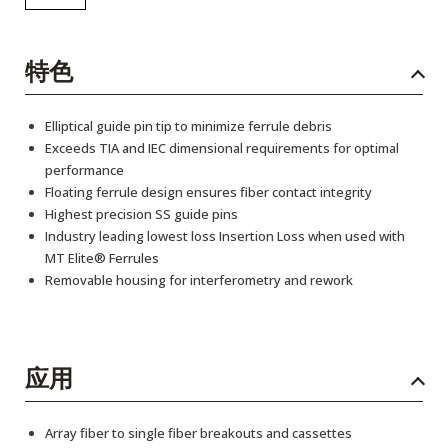
特色
Elliptical guide pin tip to minimize ferrule debris
Exceeds TIA and IEC dimensional requirements for optimal
performance
Floating ferrule design ensures fiber contact integrity
Highest precision SS guide pins
Industry leading lowest loss Insertion Loss when used with
MT Elite® Ferrules
Removable housing for interferometry and rework
应用
Array fiber to single fiber breakouts and cassettes