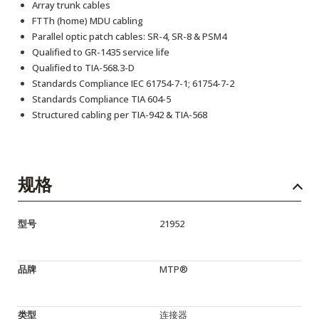
Array trunk cables
FTTh (home) MDU cabling
Parallel optic patch cables: SR-4, SR-8 & PSM4
Qualified to GR-1435 service life
Qualified to TIA-568.3-D
Standards Compliance IEC 61754-7-1; 61754-7-2
Standards Compliance TIA 604-5
Structured cabling per TIA-942 & TIA-568
规格
型号
21952
品牌
MTP®
类型
连接器