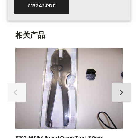
C17242.PDF
相关产品
8202, MTP® Round Crimp Tool, 3.0mm