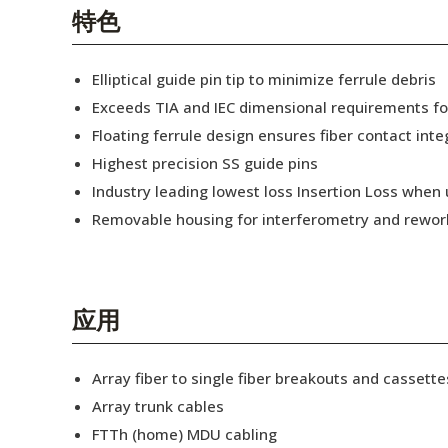
English Website
特色
应用工程指导书 (AENs)
Elliptical guide pin tip to minimize ferrule debris
合作伙伴
Exceeds TIA and IEC dimensional requirements f
Floating ferrule design ensures fiber contact inte
工作机会
Highest precision SS guide pins
新闻稿
Industry leading lowest loss Insertion Loss when
Removable housing for interferometry and rewor
活动信息
订阅
应用
Array fiber to single fiber breakouts and cassette
Array trunk cables
FTTh (home) MDU cabling