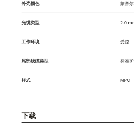
外壳颜色
蒙赛尔
光缆类型
2.0 m
工作环境
受控
尾部线缆类型
标准护
样式
MPO
下载