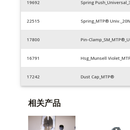
19692
Spring Push_Universal
22515
Spring_MTP® Univ._20
17800
Pin-Clamp_SM_MTP®_Un
16791
Hsg_Munsell Violet_MT
17242
Dust Cap_MTP®
相关产品