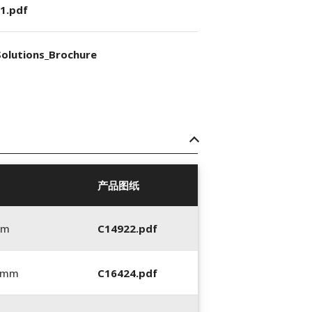
1.pdf
olutions_Brochure
产品图纸
mm
C14922.pdf
0 mm
C16424.pdf