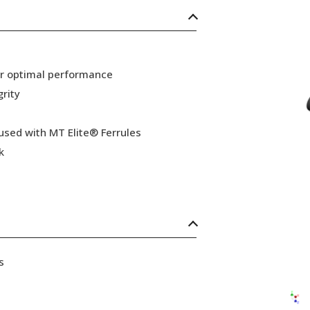
or optimal performance
grity
 used with MT Elite® Ferrules
k
s