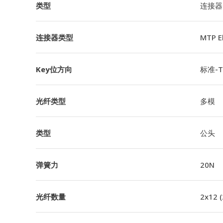
类型
连接器
连接器类型
MTP 
Key位方向
标准-TI
光纤类型
多模
类型
公头
弹簧力
20N
光纤数量
2x12 