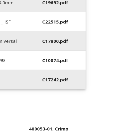
_3.0mm
C19692.pdf
N_HSF
C22515.pdf
iversal
C17800.pdf
P®
C10074.pdf
C17242.pdf
400053-01, Crimp