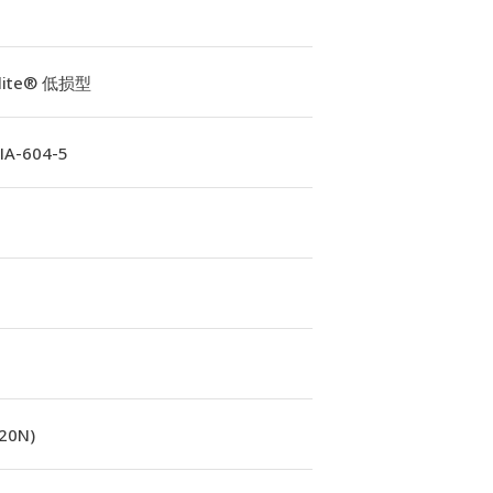
Elite® 低损型
A-604-5
(20N)