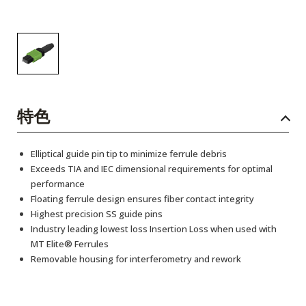
特色
Elliptical guide pin tip to minimize ferrule debris
Exceeds TIA and IEC dimensional requirements for optimal
performance
Floating ferrule design ensures fiber contact integrity
Highest precision SS guide pins
Industry leading lowest loss Insertion Loss when used with
MT Elite® Ferrules
Removable housing for interferometry and rework