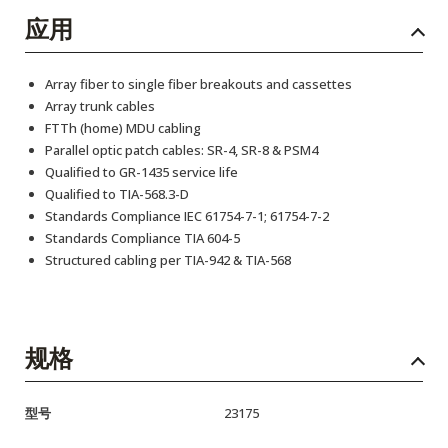
应用
Array fiber to single fiber breakouts and cassettes
Array trunk cables
FTTh (home) MDU cabling
Parallel optic patch cables: SR-4, SR-8 & PSM4
Qualified to GR-1435 service life
Qualified to TIA-568.3-D
Standards Compliance IEC 61754-7-1; 61754-7-2
Standards Compliance TIA 604-5
Structured cabling per TIA-942 & TIA-568
规格
型号
23175