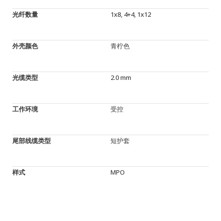
光纤数量
1x8, 4+4, 1x12
外壳颜色
青柠色
光缆类型
2.0 mm
工作环境
受控
尾部线缆类型
短护套
样式
MPO