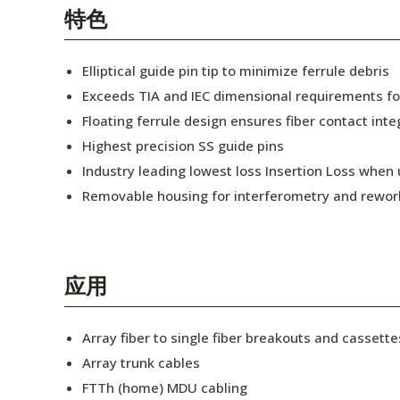
English Website
特色
应用工程指导书 (AENs)
Elliptical guide pin tip to minimize ferrule debris
合作伙伴
Exceeds TIA and IEC dimensional requirements f
Floating ferrule design ensures fiber contact inte
工作机会
Highest precision SS guide pins
新闻稿
Industry leading lowest loss Insertion Loss when
Removable housing for interferometry and rewor
活动信息
订阅
应用
Array fiber to single fiber breakouts and cassette
Array trunk cables
FTTh (home) MDU cabling