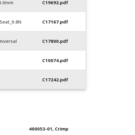
_3.0mm
C19692.pdf
Seat_9.8N
C17167.pdf
iversal
C17800.pdf
C10074.pdf
C17242.pdf
400053-01, Crimp