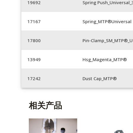
19692
Spring Push_Universal
17167
Spring_MTP®Universal 
17800
Pin-Clamp_SM_MTP®_Un
13949
Hsg_Magenta_MTP®
17242
Dust Cap_MTP®
相关产品