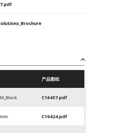
7.pdf
olutions_Brochure
产品图纸
M_Black
C16457.pdf
0 mm
C16424.pdf