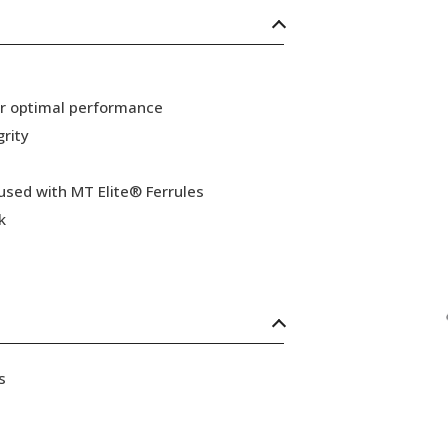
or optimal performance
grity
 used with MT Elite® Ferrules
k
s