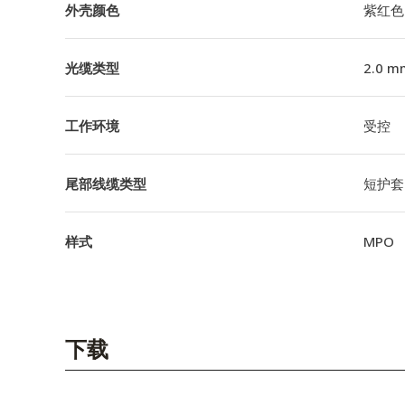
外壳颜色
紫红色
光缆类型
2.0 m
工作环境
受控
尾部线缆类型
短护套
样式
MPO
下载