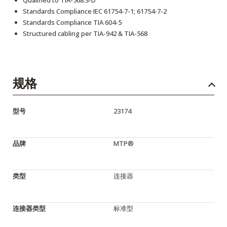
Qualified to TIA-568.3-D
Standards Compliance IEC 61754-7-1; 61754-7-2
Standards Compliance TIA 604-5
Structured cabling per TIA-942 & TIA-568
规格
型号
23174
品牌
MTP®
类型
连接器
连接器类型
标准型