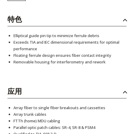
特色
Elliptical guide pin tip to minimize ferrule debris
Exceeds TIA and IEC dimensional requirements for optimal
performance
Floating ferrule design ensures fiber contact integrity
Removable housing for interferometry and rework
应用
Array fiber to single fiber breakouts and cassettes
Array trunk cables
FTTh (home) MDU cabling
Parallel optic patch cables: SR-4, SR-8 & PSM4