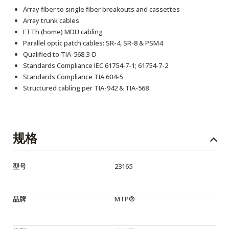
Array fiber to single fiber breakouts and cassettes
Array trunk cables
FTTh (home) MDU cabling
Parallel optic patch cables: SR-4, SR-8 & PSM4
Qualified to TIA-568.3-D
Standards Compliance IEC 61754-7-1; 61754-7-2
Standards Compliance TIA 604-5
Structured cabling per TIA-942 & TIA-568
规格
型号
23165
品牌
MTP®