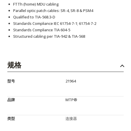
FTTh (home) MDU cabling
Parallel optic patch cables: SR-4, SR-8 & PSM4
Qualified to TIA-568.3-D
Standards Compliance IEC 61754-7-1; 61754-7-2
Standards Compliance TIA 604-5
Structured cabling per TIA-942 & TIA-568
规格
型号
21964
品牌
MTP®
类型
连接器