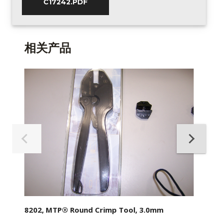
C17242.PDF
相关产品
8202, MTP® Round Crimp Tool, 3.0mm