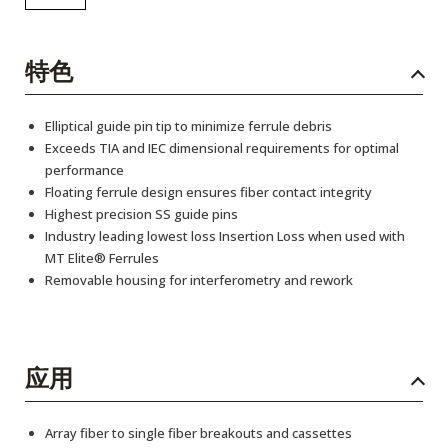
特色
Elliptical guide pin tip to minimize ferrule debris
Exceeds TIA and IEC dimensional requirements for optimal
performance
Floating ferrule design ensures fiber contact integrity
Highest precision SS guide pins
Industry leading lowest loss Insertion Loss when used with
MT Elite® Ferrules
Removable housing for interferometry and rework
应用
Array fiber to single fiber breakouts and cassettes