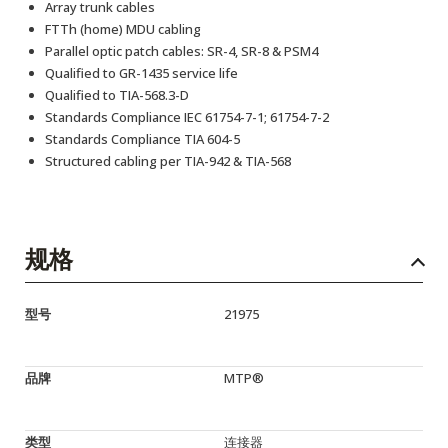
Array trunk cables
FTTh (home) MDU cabling
Parallel optic patch cables: SR-4, SR-8 & PSM4
Qualified to GR-1435 service life
Qualified to TIA-568.3-D
Standards Compliance IEC 61754-7-1; 61754-7-2
Standards Compliance TIA 604-5
Structured cabling per TIA-942 & TIA-568
规格
型号
21975
品牌
MTP®
类型
连接器