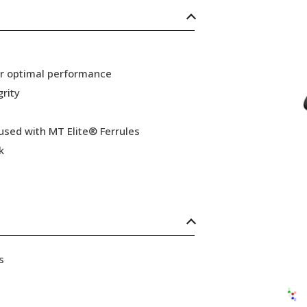
or optimal performance
grity
 used with MT Elite® Ferrules
k
s