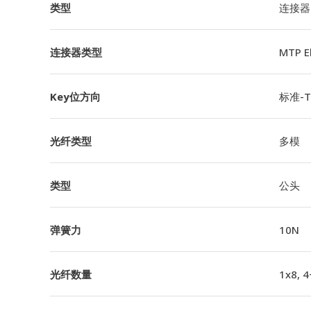
类型
连接器
连接器类型
MTP 
Key位方向
标准-TI
光纤类型
多模
类型
公头
弹簧力
10N
光纤数量
1x8, 4