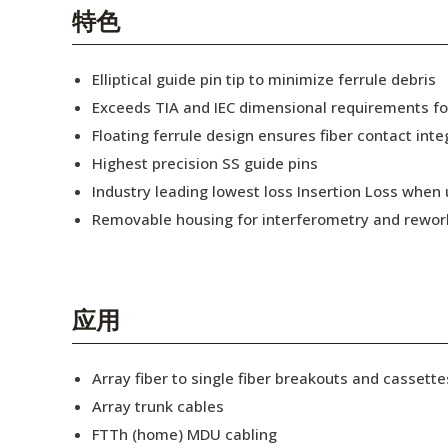
English Website
特色
应用工程指导书 (AENs)
Elliptical guide pin tip to minimize ferrule debris
合作伙伴
Exceeds TIA and IEC dimensional requirements f
Floating ferrule design ensures fiber contact inte
工作机会
Highest precision SS guide pins
新闻稿
Industry leading lowest loss Insertion Loss when
Removable housing for interferometry and rewor
活动信息
订阅
应用
Array fiber to single fiber breakouts and cassette
Array trunk cables
FTTh (home) MDU cabling