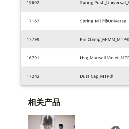
19692
Spring Push_Universal
17167
Spring_MTP®Universal 
17799
Pin Clamp_M-MM_MTP®
16791
Hsg_Munsell Violet_MT
17242
Dust Cap_MTP®
相关产品