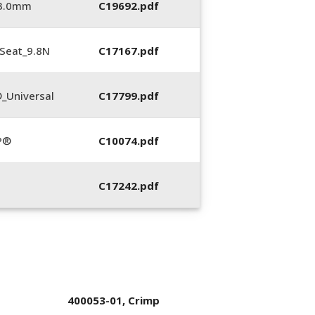
_3.0mm
C19692.pdf
Seat_9.8N
C17167.pdf
_Universal
C17799.pdf
P®
C10074.pdf
C17242.pdf
400053-01, Crimp