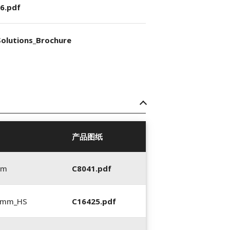
6.pdf
olutions_Brochure
产品图纸
mm
C8041.pdf
5 mm_HS
C16425.pdf