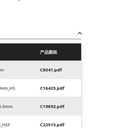
产品图纸
mm
C8041.pdf
5 mm_HS
C16425.pdf
_3.0mm
C19692.pdf
N_HSF
C22515.pdf