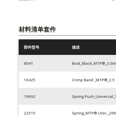
材料清单套件
部件型号
描述
8041
Boot_Black_MTP®_3.0
16425
Crimp Band _MTP®_2.
19692
Spring Push_Universal
22515
Spring_MTP® Univ._20