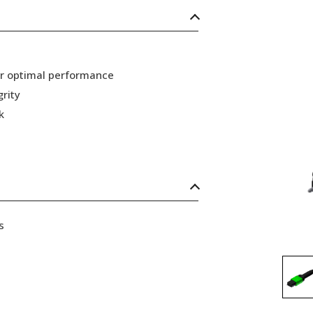
or optimal performance
grity
k
s