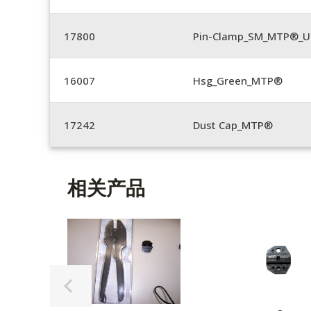
17800
Pin-Clamp_SM_MTP®_Un
16007
Hsg_Green_MTP®
17242
Dust Cap_MTP®
相关产品