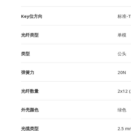
Key位方向
标准-TI
光纤类型
单模
类型
公头
弹簧力
20N
光纤数量
2x12 
外壳颜色
绿色
光缆类型
2.5 m