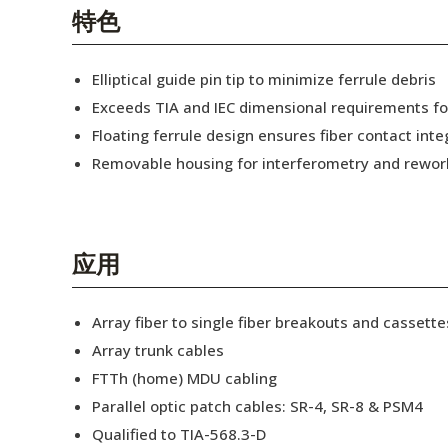
English Website
特色
应用工程指导书 (AENs)
Elliptical guide pin tip to minimize ferrule debris
合作伙伴
Exceeds TIA and IEC dimensional requirements f
Floating ferrule design ensures fiber contact inte
工作机会
Removable housing for interferometry and rewor
新闻稿
活动信息
应用
订阅
Array fiber to single fiber breakouts and cassette
Array trunk cables
FTTh (home) MDU cabling
Parallel optic patch cables: SR-4, SR-8 & PSM4
Qualified to TIA-568.3-D