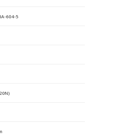
A-604-5
(20N)
m