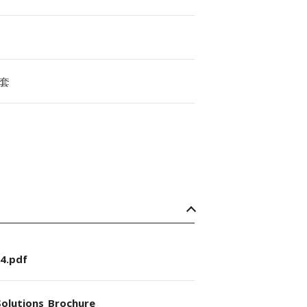
套
4.pdf
olutions_Brochure