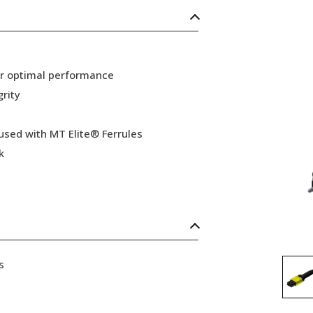
or optimal performance
grity
 used with MT Elite® Ferrules
k
s