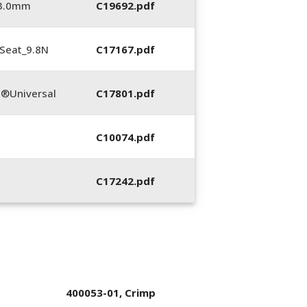
_3.0mm
C19692.pdf
Seat_9.8N
C17167.pdf
®Universal
C17801.pdf
C10074.pdf
C17242.pdf
400053-01, Crimp