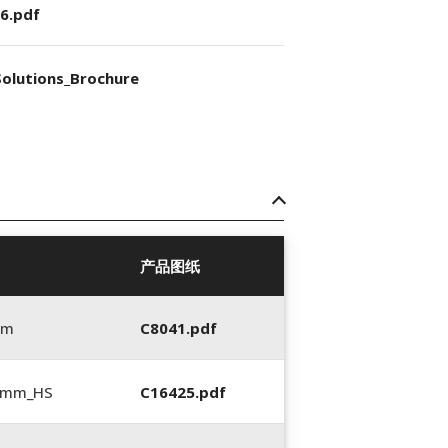
6.pdf
olutions_Brochure
产品图纸
mm
C8041.pdf
5 mm_HS
C16425.pdf