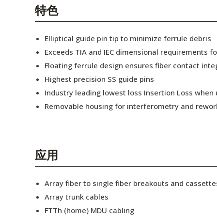
English Website
特色
应用工程指导书 (AENs)
Elliptical guide pin tip to minimize ferrule debris
合作伙伴
Exceeds TIA and IEC dimensional requirements f
Floating ferrule design ensures fiber contact inte
工作机会
Highest precision SS guide pins
新闻稿
Industry leading lowest loss Insertion Loss when
Removable housing for interferometry and rewor
活动信息
订阅
应用
Array fiber to single fiber breakouts and cassette
Array trunk cables
FTTh (home) MDU cabling