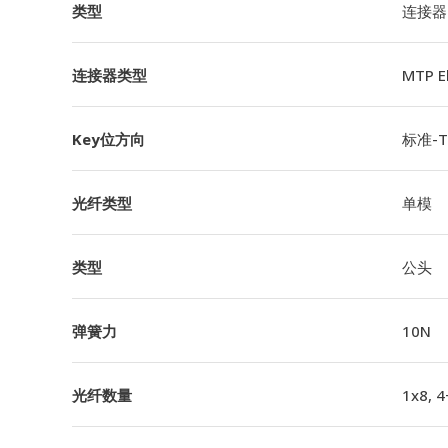
类型
连接器
连接器类型
MTP 
Key位方向
标准-TI
光纤类型
单模
类型
公头
弹簧力
10N
光纤数量
1x8, 4