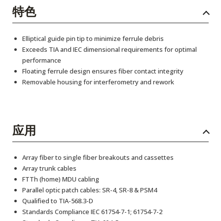
特色
Elliptical guide pin tip to minimize ferrule debris
Exceeds TIA and IEC dimensional requirements for optimal
performance
Floating ferrule design ensures fiber contact integrity
Removable housing for interferometry and rework
应用
Array fiber to single fiber breakouts and cassettes
Array trunk cables
FTTh (home) MDU cabling
Parallel optic patch cables: SR-4, SR-8 & PSM4
Qualified to TIA-568.3-D
Standards Compliance IEC 61754-7-1; 61754-7-2