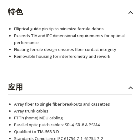
特色
Elliptical guide pin tip to minimize ferrule debris
Exceeds TIA and IEC dimensional requirements for optimal
performance
Floating ferrule design ensures fiber contact integrity
Removable housing for interferometry and rework
应用
Array fiber to single fiber breakouts and cassettes
Array trunk cables
FTTh (home) MDU cabling
Parallel optic patch cables: SR-4, SR-8 & PSM4
Qualified to TIA-568.3-D
Standards Compliance IEC 61754-7-1; 61754-7-2