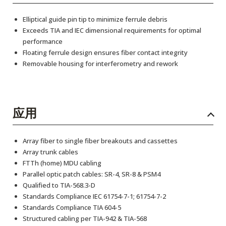
Elliptical guide pin tip to minimize ferrule debris
Exceeds TIA and IEC dimensional requirements for optimal
performance
Floating ferrule design ensures fiber contact integrity
Removable housing for interferometry and rework
应用
Array fiber to single fiber breakouts and cassettes
Array trunk cables
FTTh (home) MDU cabling
Parallel optic patch cables: SR-4, SR-8 & PSM4
Qualified to TIA-568.3-D
Standards Compliance IEC 61754-7-1; 61754-7-2
Standards Compliance TIA 604-5
Structured cabling per TIA-942 & TIA-568