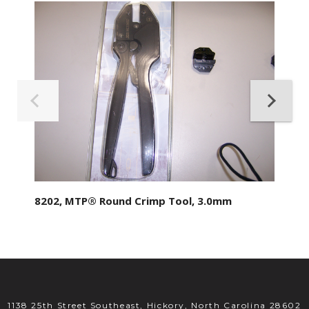
8202, MTP® Round Crimp Tool, 3.0mm
1138 25th Street Southeast, Hickory, North Carolina 28602