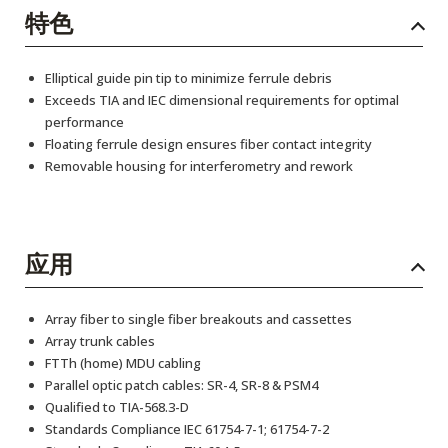
特色
Elliptical guide pin tip to minimize ferrule debris
Exceeds TIA and IEC dimensional requirements for optimal
performance
Floating ferrule design ensures fiber contact integrity
Removable housing for interferometry and rework
应用
Array fiber to single fiber breakouts and cassettes
Array trunk cables
FTTh (home) MDU cabling
Parallel optic patch cables: SR-4, SR-8 & PSM4
Qualified to TIA-568.3-D
Standards Compliance IEC 61754-7-1; 61754-7-2