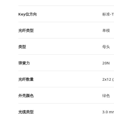
Key位方向
标准-TI
光纤类型
单模
类型
母头
弹簧力
20N
光纤数量
2x12 
外壳颜色
绿色
光缆类型
3.0 m