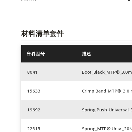
材料清单套件
部件型号
描述
8041
Boot_Black_MTP®_3.0
15633
Crimp Band_MTP®_3.0
19692
Spring Push_Universal
22515
Spring_MTP® Univ._20