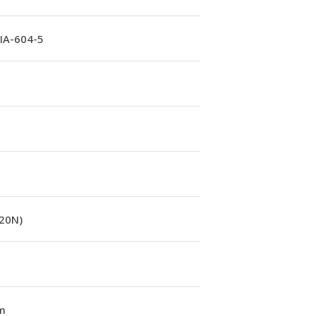
A-604-5
(20N)
m