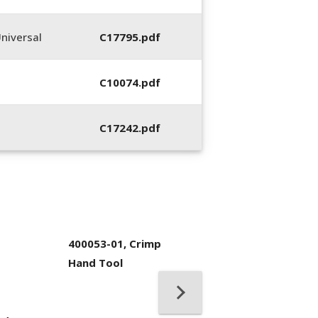
niversal
C17795.pdf
C10074.pdf
C17242.pdf
400053-01, Crimp
Hand Tool