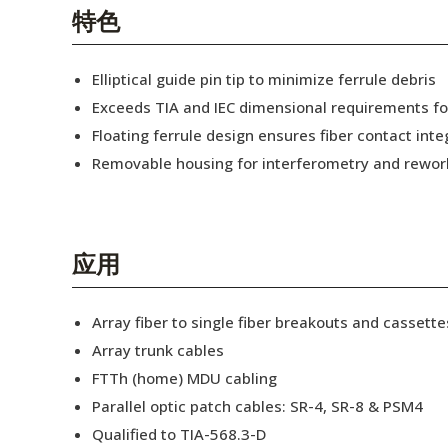
English Website
特色
应用工程指导书 (AENs)
Elliptical guide pin tip to minimize ferrule debris
合作伙伴
Exceeds TIA and IEC dimensional requirements f
Floating ferrule design ensures fiber contact inte
工作机会
Removable housing for interferometry and rewor
新闻稿
活动信息
应用
订阅
Array fiber to single fiber breakouts and cassette
Array trunk cables
FTTh (home) MDU cabling
Parallel optic patch cables: SR-4, SR-8 & PSM4
Qualified to TIA-568.3-D