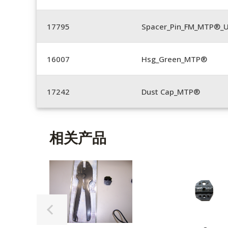
17795
Spacer_Pin_FM_MTP®_U
16007
Hsg_Green_MTP®
17242
Dust Cap_MTP®
相关产品