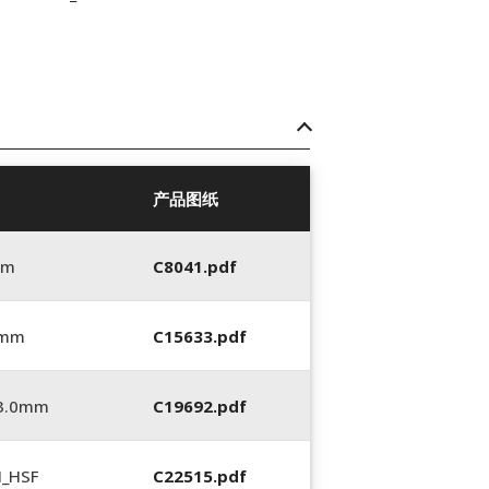
产品图纸
mm
C8041.pdf
 mm
C15633.pdf
_3.0mm
C19692.pdf
N_HSF
C22515.pdf