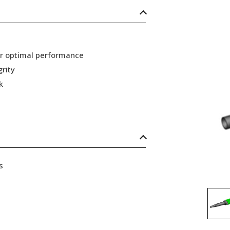
or optimal performance
grity
k
s