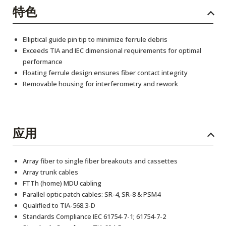
特色
Elliptical guide pin tip to minimize ferrule debris
Exceeds TIA and IEC dimensional requirements for optimal
performance
Floating ferrule design ensures fiber contact integrity
Removable housing for interferometry and rework
应用
Array fiber to single fiber breakouts and cassettes
Array trunk cables
FTTh (home) MDU cabling
Parallel optic patch cables: SR-4, SR-8 & PSM4
Qualified to TIA-568.3-D
Standards Compliance IEC 61754-7-1; 61754-7-2