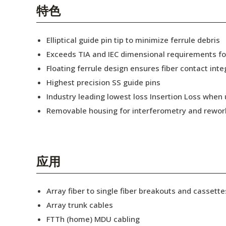
English Website
特色
应用工程指导书 (AENs)
Elliptical guide pin tip to minimize ferrule debris
合作伙伴
Exceeds TIA and IEC dimensional requirements f
Floating ferrule design ensures fiber contact inte
工作机会
Highest precision SS guide pins
新闻稿
Industry leading lowest loss Insertion Loss when
Removable housing for interferometry and rewor
活动信息
订阅
应用
Array fiber to single fiber breakouts and cassette
Array trunk cables
FTTh (home) MDU cabling