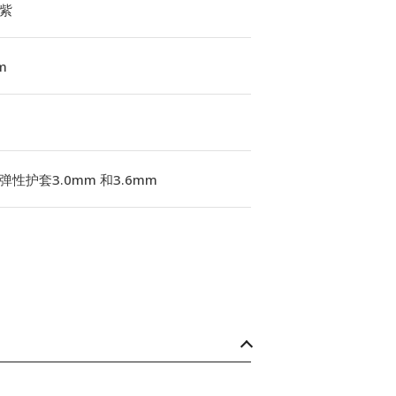
紫
m
弹性护套3.0mm 和3.6mm