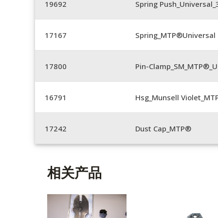
19692
Spring Push_Universal
17167
Spring_MTP®Universal 
17800
Pin-Clamp_SM_MTP®_Un
16791
Hsg_Munsell Violet_MT
17242
Dust Cap_MTP®
相关产品