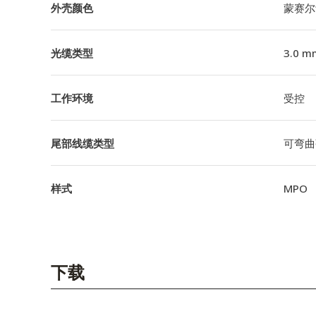
外壳颜色
蒙赛尔
光缆类型
3.0 m
工作环境
受控
尾部线缆类型
可弯曲
样式
MPO
下载