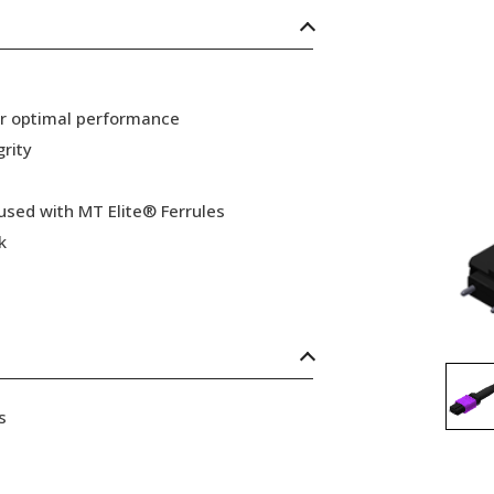
or optimal performance
grity
 used with MT Elite® Ferrules
k
s