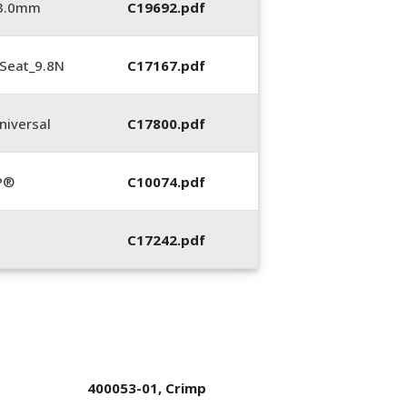
_3.0mm
C19692.pdf
Seat_9.8N
C17167.pdf
iversal
C17800.pdf
P®
C10074.pdf
C17242.pdf
400053-01, Crimp