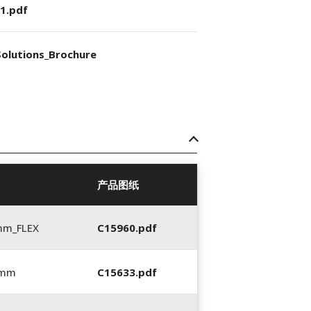
1.pdf
olutions_Brochure
产品图纸
mm_FLEX
C15960.pdf
 mm
C15633.pdf