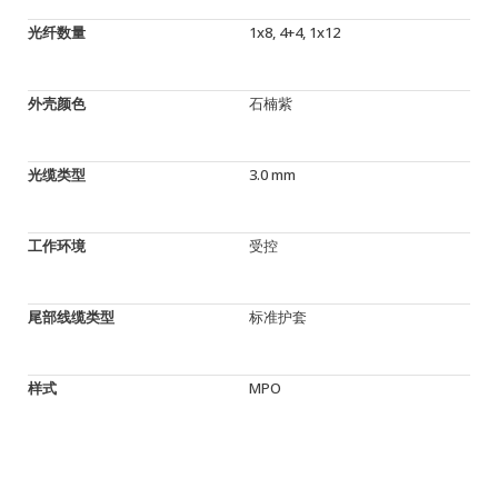
光纤数量
1x8, 4+4, 1x12
外壳颜色
石楠紫
光缆类型
3.0 mm
工作环境
受控
尾部线缆类型
标准护套
样式
MPO