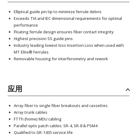
Elliptical guide pin tip to minimize ferrule debris
Exceeds TIA and IEC dimensional requirements for optimal
performance
Floating ferrule design ensures fiber contact integrity
Highest precision SS guide pins
Industry leading lowest loss Insertion Loss when used with
MT Elite® Ferrules
Removable housing for interferometry and rework
应用
Array fiber to single fiber breakouts and cassettes
Array trunk cables
FTTh (home) MDU cabling
Parallel optic patch cables: SR-4, SR-8 & PSM4
Qualified to GR-1435 service life