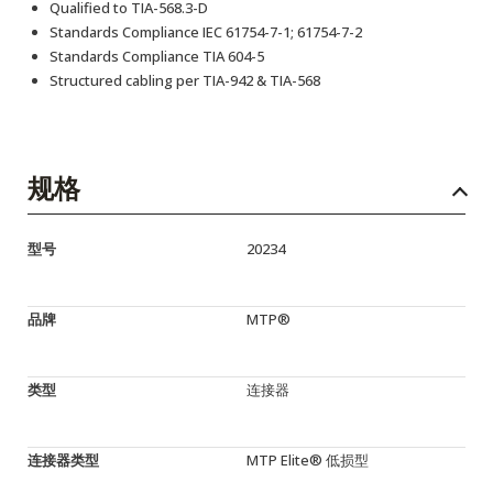
Qualified to TIA-568.3-D
Standards Compliance IEC 61754-7-1; 61754-7-2
Standards Compliance TIA 604-5
Structured cabling per TIA-942 & TIA-568
规格
型号
20234
品牌
MTP®
类型
连接器
连接器类型
MTP Elite® 低损型