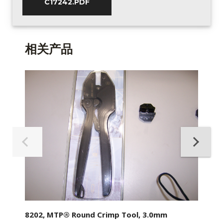
C17242.PDF
相关产品
8202, MTP® Round Crimp Tool, 3.0mm