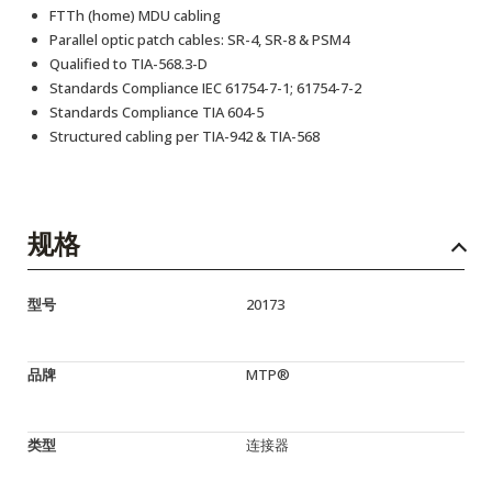
FTTh (home) MDU cabling
Parallel optic patch cables: SR-4, SR-8 & PSM4
Qualified to TIA-568.3-D
Standards Compliance IEC 61754-7-1; 61754-7-2
Standards Compliance TIA 604-5
Structured cabling per TIA-942 & TIA-568
规格
型号
20173
品牌
MTP®
类型
连接器