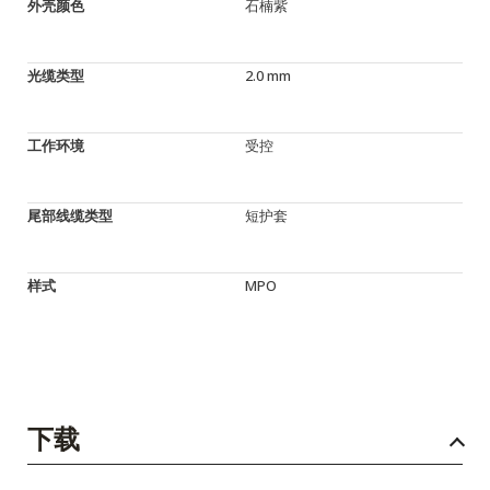
外壳颜色
石楠紫
光缆类型
2.0 mm
工作环境
受控
尾部线缆类型
短护套
样式
MPO
下载