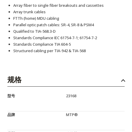
Array fiber to single fiber breakouts and cassettes
Array trunk cables
FTTh (home) MDU cabling
Parallel optic patch cables: SR-4, SR-8 & PSM4
Qualified to TIA-568.3-D
Standards Compliance IEC 61754-7-1; 61754-7-2
Standards Compliance TIA 604-5
Structured cabling per TIA-942 & TIA-568
规格
型号
23168
品牌
MTP®