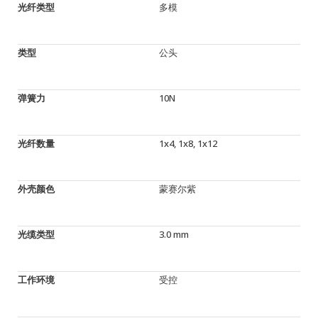
光纤类型
多模
类型
公头
弹簧力
10N
光纤数量
1x4, 1x8, 1x12
外壳颜色
蒙赛尔紫
光缆类型
3.0 mm
工作环境
受控