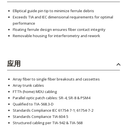
Elliptical guide pin tip to minimize ferrule debris
Exceeds TIA and IEC dimensional requirements for optimal
performance
Floating ferrule design ensures fiber contact integrity
Removable housing for interferometry and rework
应用
Array fiber to single fiber breakouts and cassettes
Array trunk cables
FTTh (home) MDU cabling
Parallel optic patch cables: SR-4, SR-8 & PSM4
Qualified to TIA-568.3-D
Standards Compliance IEC 61754-7-1; 61754-7-2
Standards Compliance TIA 604-5
Structured cabling per TIA-942 & TIA-568