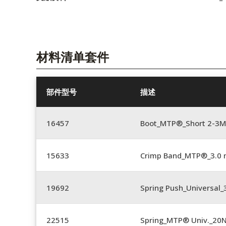
材料清单套件
部件型号
描述
16457
Boot_MTP®_Short 2-3M
15633
Crimp Band_MTP®_3.0
19692
Spring Push_Universal
22515
Spring_MTP® Univ._20