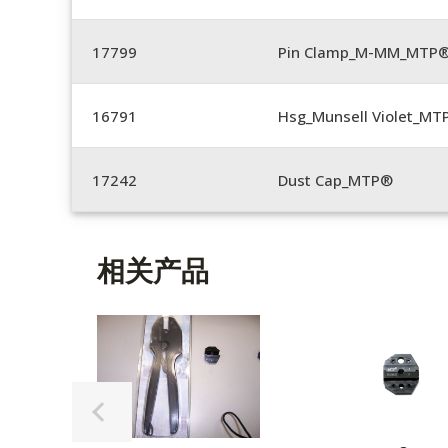
17799
Pin Clamp_M-MM_MTP®
16791
Hsg_Munsell Violet_MT
17242
Dust Cap_MTP®
相关产品