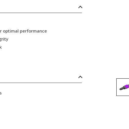
or optimal performance
grity
k
s