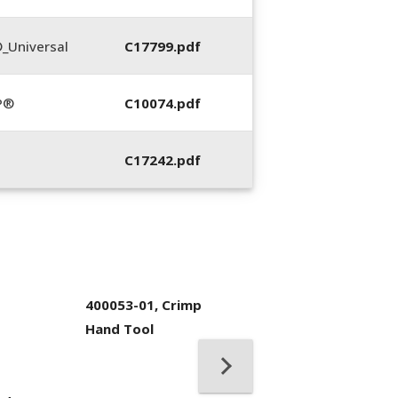
_Universal
C17799.pdf
P®
C10074.pdf
C17242.pdf
400053-01, Crimp
Hand Tool