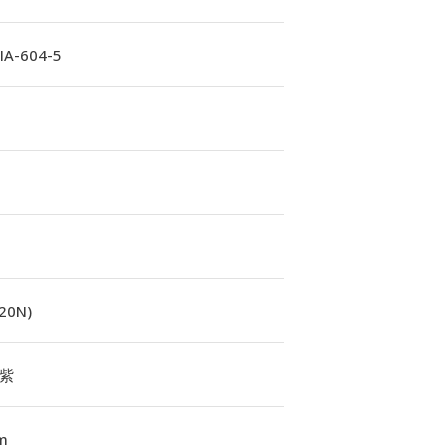
A-604-5
(20N)
紫
m