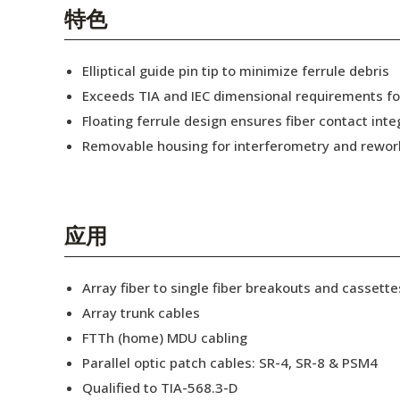
English Website
特色
应用工程指导书 (AENs)
Elliptical guide pin tip to minimize ferrule debris
合作伙伴
Exceeds TIA and IEC dimensional requirements f
Floating ferrule design ensures fiber contact inte
工作机会
Removable housing for interferometry and rewor
新闻稿
活动信息
应用
订阅
Array fiber to single fiber breakouts and cassette
Array trunk cables
FTTh (home) MDU cabling
Parallel optic patch cables: SR-4, SR-8 & PSM4
Qualified to TIA-568.3-D