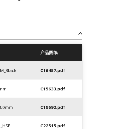
产品图纸
M_Black
C16457.pdf
 mm
C15633.pdf
_3.0mm
C19692.pdf
N_HSF
C22515.pdf