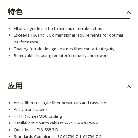
特色
Elliptical guide pin tip to minimize ferrule debris
Exceeds TIA and IEC dimensional requirements for optimal
performance
Floating ferrule design ensures fiber contact integrity
Removable housing for interferometry and rework
应用
Array fiber to single fiber breakouts and cassettes
Array trunk cables
FTTh (home) MDU cabling
Parallel optic patch cables: SR-4, SR-8 & PSM4
Qualified to TIA-568.3-D
Standards Compliance IEC 61754-7-1; 61754-7-2