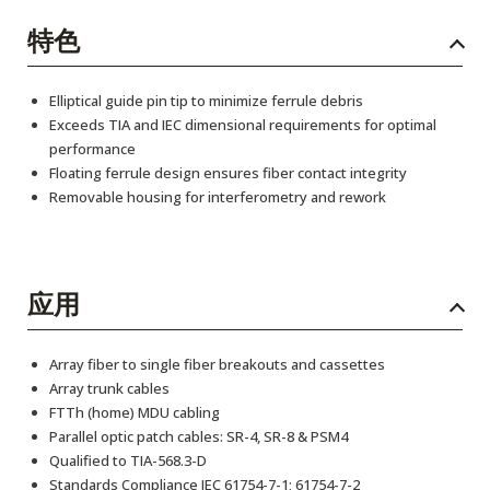
特色
Elliptical guide pin tip to minimize ferrule debris
Exceeds TIA and IEC dimensional requirements for optimal
performance
Floating ferrule design ensures fiber contact integrity
Removable housing for interferometry and rework
应用
Array fiber to single fiber breakouts and cassettes
Array trunk cables
FTTh (home) MDU cabling
Parallel optic patch cables: SR-4, SR-8 & PSM4
Qualified to TIA-568.3-D
Standards Compliance IEC 61754-7-1; 61754-7-2