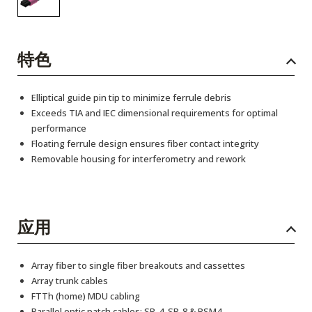
特色
Elliptical guide pin tip to minimize ferrule debris
Exceeds TIA and IEC dimensional requirements for optimal
performance
Floating ferrule design ensures fiber contact integrity
Removable housing for interferometry and rework
应用
Array fiber to single fiber breakouts and cassettes
Array trunk cables
FTTh (home) MDU cabling
Parallel optic patch cables: SR-4, SR-8 & PSM4