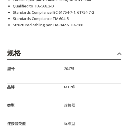
Qualified to TIA-568.3-D
Standards Compliance IEC 61754-7-1; 61754-7-2
Standards Compliance TIA 604-5
Structured cabling per TIA-942 & TIA-568
规格
型号
20475
品牌
MTP®
类型
连接器
连接器类型
标准型