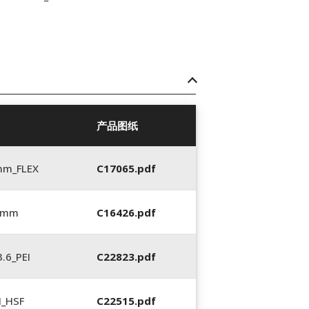
产品图纸
mm_FLEX
C17065.pdf
6 mm
C16426.pdf
.6_PEI
C22823.pdf
N_HSF
C22515.pdf