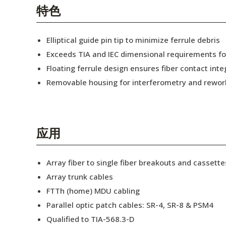
English Website
特色
应用工程指导书 (AENs)
Elliptical guide pin tip to minimize ferrule debris
合作伙伴
Exceeds TIA and IEC dimensional requirements f
Floating ferrule design ensures fiber contact inte
工作机会
Removable housing for interferometry and rewor
新闻稿
活动信息
应用
订阅
Array fiber to single fiber breakouts and cassette
Array trunk cables
FTTh (home) MDU cabling
Parallel optic patch cables: SR-4, SR-8 & PSM4
Qualified to TIA-568.3-D