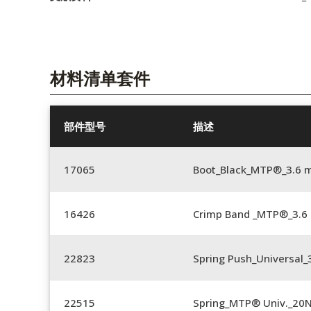
材料清单套件
部件型号
描述
17065
Boot_Black_MTP®_3.6 
16426
Crimp Band _MTP®_3.
22823
Spring Push_Universal_3
22515
Spring_MTP® Univ._20