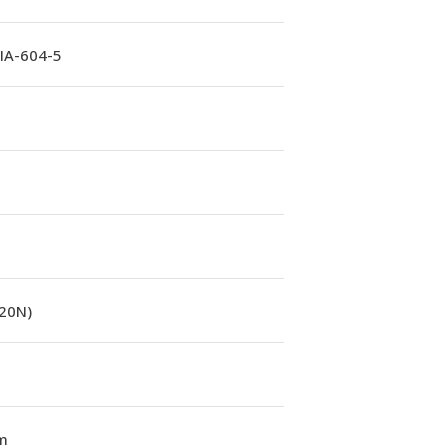
A-604-5
(20N)
m