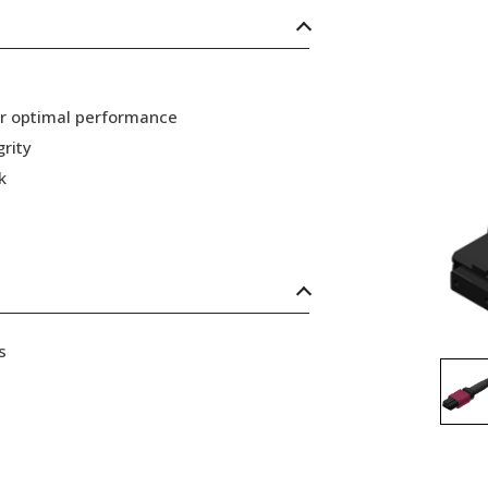
or optimal performance
grity
k
s