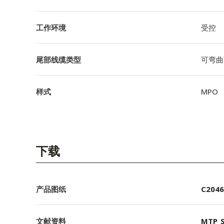
工作环境
受控
尾部线缆类型
可弯曲
样式
MPO
下载
产品图纸
C2046
文献资料
MTP_S