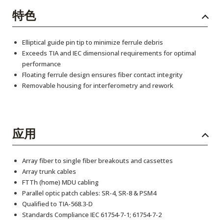
特色
Elliptical guide pin tip to minimize ferrule debris
Exceeds TIA and IEC dimensional requirements for optimal
performance
Floating ferrule design ensures fiber contact integrity
Removable housing for interferometry and rework
应用
Array fiber to single fiber breakouts and cassettes
Array trunk cables
FTTh (home) MDU cabling
Parallel optic patch cables: SR-4, SR-8 & PSM4
Qualified to TIA-568.3-D
Standards Compliance IEC 61754-7-1; 61754-7-2