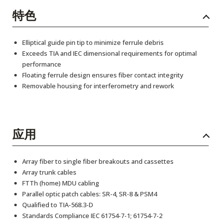
特色
Elliptical guide pin tip to minimize ferrule debris
Exceeds TIA and IEC dimensional requirements for optimal
performance
Floating ferrule design ensures fiber contact integrity
Removable housing for interferometry and rework
应用
Array fiber to single fiber breakouts and cassettes
Array trunk cables
FTTh (home) MDU cabling
Parallel optic patch cables: SR-4, SR-8 & PSM4
Qualified to TIA-568.3-D
Standards Compliance IEC 61754-7-1; 61754-7-2