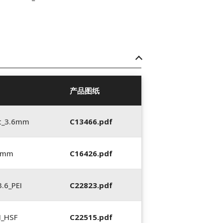
产品图纸
t_3.6mm
C13466.pdf
6 mm
C16426.pdf
.6_PEI
C22823.pdf
N_HSF
C22515.pdf