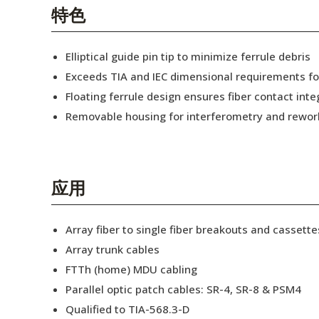
English Website
特色
应用工程指导书 (AENs)
Elliptical guide pin tip to minimize ferrule debris
合作伙伴
Exceeds TIA and IEC dimensional requirements f
Floating ferrule design ensures fiber contact inte
工作机会
Removable housing for interferometry and rewor
新闻稿
活动信息
应用
订阅
Array fiber to single fiber breakouts and cassette
Array trunk cables
FTTh (home) MDU cabling
Parallel optic patch cables: SR-4, SR-8 & PSM4
Qualified to TIA-568.3-D