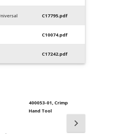
niversal
C17795.pdf
C10074.pdf
C17242.pdf
400053-01, Crimp
Hand Tool