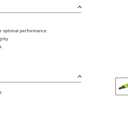
or optimal performance
grity
k
s