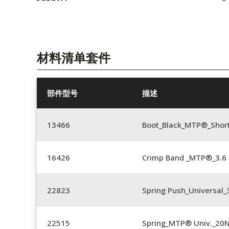
材料清单套件
部件型号
描述
13466
Boot_Black_MTP®_Shor
16426
Crimp Band _MTP®_3.
22823
Spring Push_Universal_3
22515
Spring_MTP® Univ._20