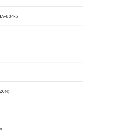
A-604-5
(20N)
m