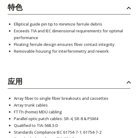
特色
Elliptical guide pin tip to minimize ferrule debris
Exceeds TIA and IEC dimensional requirements for optimal
performance
Floating ferrule design ensures fiber contact integrity
Removable housing for interferometry and rework
应用
Array fiber to single fiber breakouts and cassettes
Array trunk cables
FTTh (home) MDU cabling
Parallel optic patch cables: SR-4, SR-8 & PSM4
Qualified to TIA-568.3-D
Standards Compliance IEC 61754-7-1; 61754-7-2