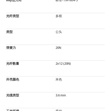
光纤类型
多模
类型
公头
弹簧力
20N
光纤数量
2x12 (20N)
外壳颜色
米色
光缆类型
3.6 mm
工作环境
受控