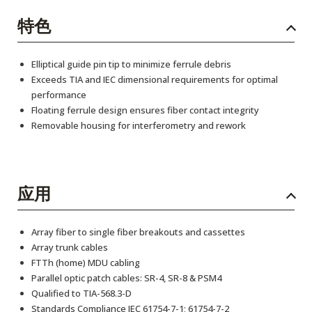
特色
Elliptical guide pin tip to minimize ferrule debris
Exceeds TIA and IEC dimensional requirements for optimal
performance
Floating ferrule design ensures fiber contact integrity
Removable housing for interferometry and rework
应用
Array fiber to single fiber breakouts and cassettes
Array trunk cables
FTTh (home) MDU cabling
Parallel optic patch cables: SR-4, SR-8 & PSM4
Qualified to TIA-568.3-D
Standards Compliance IEC 61754-7-1; 61754-7-2