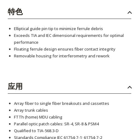
特色
Elliptical guide pin tip to minimize ferrule debris
Exceeds TIA and IEC dimensional requirements for optimal
performance
Floating ferrule design ensures fiber contact integrity
Removable housing for interferometry and rework
应用
Array fiber to single fiber breakouts and cassettes
Array trunk cables
FTTh (home) MDU cabling
Parallel optic patch cables: SR-4, SR-8 & PSM4
Qualified to TIA-568.3-D
Standards Compliance IEC 61754-7-1; 61754-7-2