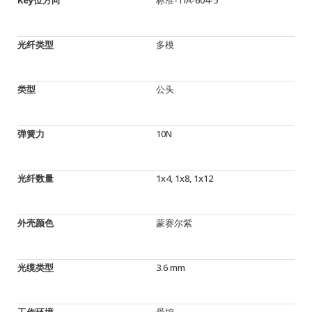
光纤类型
多模
类型
公头
弹簧力
10N
光纤数量
1x4, 1x8, 1x12
外壳颜色
蒙赛尔紫
光缆类型
3.6 mm
工作环境
受控