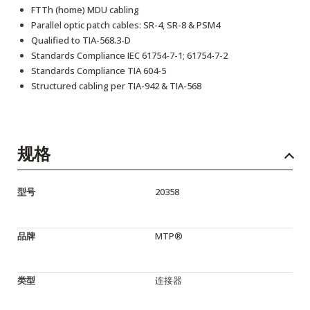
FTTh (home) MDU cabling
Parallel optic patch cables: SR-4, SR-8 & PSM4
Qualified to TIA-568.3-D
Standards Compliance IEC 61754-7-1; 61754-7-2
Standards Compliance TIA 604-5
Structured cabling per TIA-942 & TIA-568
规格
型号
20358
品牌
MTP®
类型
连接器