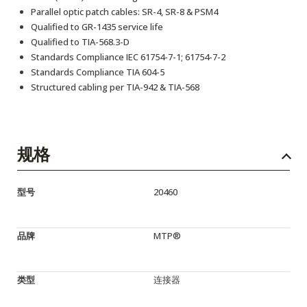
Parallel optic patch cables: SR-4, SR-8 & PSM4
Qualified to GR-1435 service life
Qualified to TIA-568.3-D
Standards Compliance IEC 61754-7-1; 61754-7-2
Standards Compliance TIA 604-5
Structured cabling per TIA-942 & TIA-568
规格
型号
20460
品牌
MTP®
类型
连接器