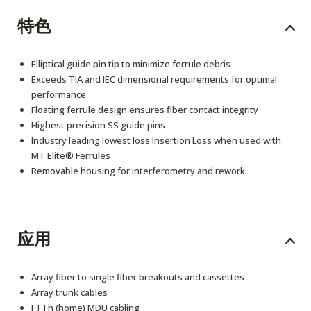
特色
Elliptical guide pin tip to minimize ferrule debris
Exceeds TIA and IEC dimensional requirements for optimal
performance
Floating ferrule design ensures fiber contact integrity
Highest precision SS guide pins
Industry leading lowest loss Insertion Loss when used with
MT Elite® Ferrules
Removable housing for interferometry and rework
应用
Array fiber to single fiber breakouts and cassettes
Array trunk cables
FTTh (home) MDU cabling