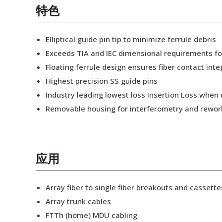
English Website
特色
应用工程指导书 (AENs)
Elliptical guide pin tip to minimize ferrule debris
合作伙伴
Exceeds TIA and IEC dimensional requirements f
Floating ferrule design ensures fiber contact inte
工作机会
Highest precision SS guide pins
新闻稿
Industry leading lowest loss Insertion Loss when
Removable housing for interferometry and rewor
活动信息
订阅
应用
Array fiber to single fiber breakouts and cassette
Array trunk cables
FTTh (home) MDU cabling