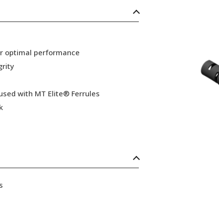
or optimal performance
grity
 used with MT Elite® Ferrules
k
s