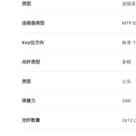
类型
连接器
连接器类型
MTP 
Key位方向
标准-TI
光纤类型
多模
类型
公头
弹簧力
20N
光纤数量
2x12 