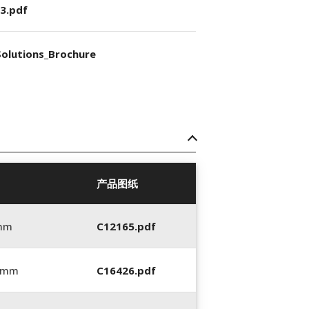
3.pdf
olutions_Brochure
产品图纸
 mm
C12165.pdf
6 mm
C16426.pdf