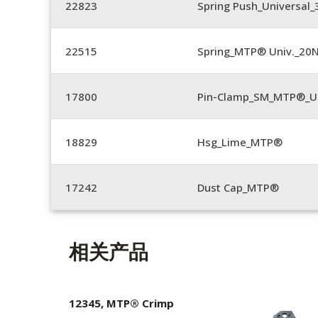
22823
Spring Push_Universal_3
22515
Spring_MTP® Univ._20
17800
Pin-Clamp_SM_MTP®_Un
18829
Hsg_Lime_MTP®
17242
Dust Cap_MTP®
相关产品
12345, MTP® Crimp