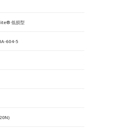
Elite® 低损型
A-604-5
(20N)