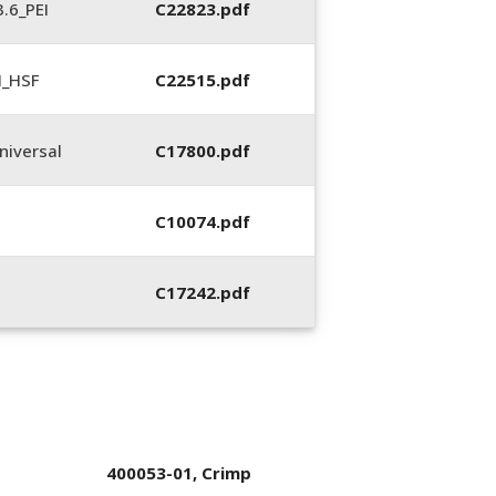
.6_PEI
C22823.pdf
N_HSF
C22515.pdf
iversal
C17800.pdf
C10074.pdf
C17242.pdf
400053-01, Crimp