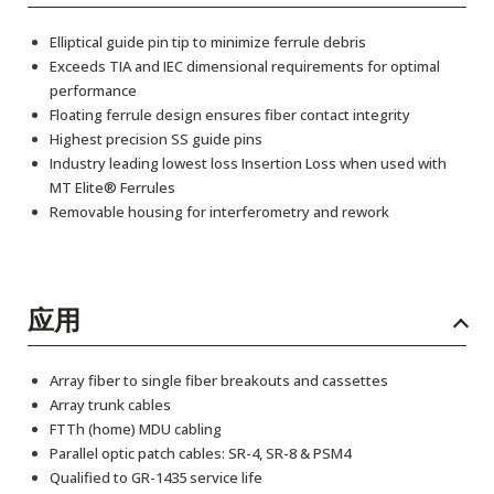
Elliptical guide pin tip to minimize ferrule debris
Exceeds TIA and IEC dimensional requirements for optimal
performance
Floating ferrule design ensures fiber contact integrity
Highest precision SS guide pins
Industry leading lowest loss Insertion Loss when used with
MT Elite® Ferrules
Removable housing for interferometry and rework
应用
Array fiber to single fiber breakouts and cassettes
Array trunk cables
FTTh (home) MDU cabling
Parallel optic patch cables: SR-4, SR-8 & PSM4
Qualified to GR-1435 service life