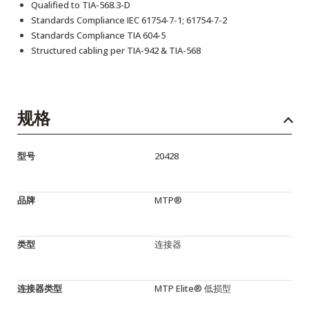
Qualified to TIA-568.3-D
Standards Compliance IEC 61754-7-1; 61754-7-2
Standards Compliance TIA 604-5
Structured cabling per TIA-942 & TIA-568
规格
型号
20428
品牌
MTP®
类型
连接器
连接器类型
MTP Elite® 低损型