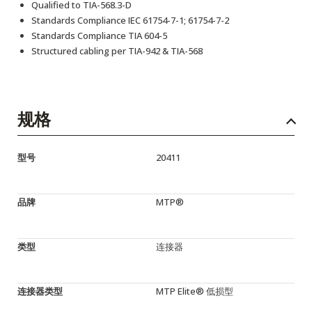
Qualified to TIA-568.3-D
Standards Compliance IEC 61754-7-1; 61754-7-2
Standards Compliance TIA 604-5
Structured cabling per TIA-942 & TIA-568
规格
型号
20411
品牌
MTP®
类型
连接器
连接器类型
MTP Elite® 低损型