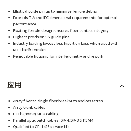
Elliptical guide pin tip to minimize ferrule debris
Exceeds TIA and IEC dimensional requirements for optimal
performance
Floating ferrule design ensures fiber contact integrity
Highest precision SS guide pins
Industry leading lowest loss Insertion Loss when used with
MT Elite® Ferrules
Removable housing for interferometry and rework
应用
Array fiber to single fiber breakouts and cassettes
Array trunk cables
FTTh (home) MDU cabling
Parallel optic patch cables: SR-4, SR-8 & PSM4
Qualified to GR-1435 service life