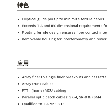
English Website
特色
应用工程指导书 (AENs)
Elliptical guide pin tip to minimize ferrule debris
合作伙伴
Exceeds TIA and IEC dimensional requirements f
Floating ferrule design ensures fiber contact inte
工作机会
Removable housing for interferometry and rewor
新闻稿
活动信息
应用
订阅
Array fiber to single fiber breakouts and cassette
Array trunk cables
FTTh (home) MDU cabling
Parallel optic patch cables: SR-4, SR-8 & PSM4
Qualified to TIA-568.3-D