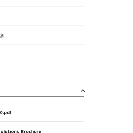
套
0.pdf
olutions_Brochure