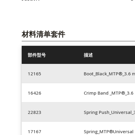
材料清单套件
部件型号
描述
12165
Boot_Black_MTP®_3.6
16426
Crimp Band _MTP®_3.
22823
Spring Push_Universal_3
17167
Spring_MTP®Universal 