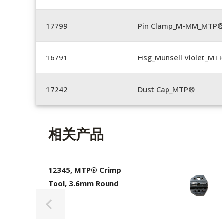
17799
Pin Clamp_M-MM_MTP®
16791
Hsg_Munsell Violet_MT
17242
Dust Cap_MTP®
相关产品
12345, MTP® Crimp
Tool, 3.6mm Round