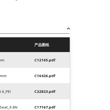
产品图纸
 mm
C12165.pdf
6 mm
C16426.pdf
.6_PEI
C22823.pdf
Seat_9.8N
C17167.pdf