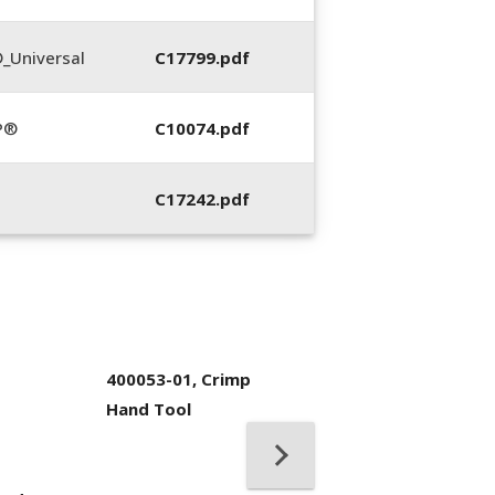
_Universal
C17799.pdf
P®
C10074.pdf
C17242.pdf
400053-01, Crimp
Hand Tool