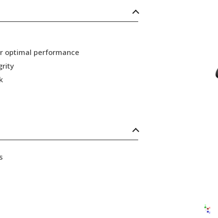
or optimal performance
grity
k
s