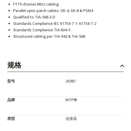
FTTh (home) MDU cabling
Parallel optic patch cables: SR-4, SR-8 & PSM4
Qualified to TIA-568.3-D
Standards Compliance IEC 61754-7-1; 61754-7-2
Standards Compliance TIA 604-5
Structured cabling per TIA-942 & TIA-568
规格
型号
20387
品牌
MTP®
类型
连接器