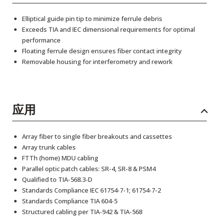
Elliptical guide pin tip to minimize ferrule debris
Exceeds TIA and IEC dimensional requirements for optimal
performance
Floating ferrule design ensures fiber contact integrity
Removable housing for interferometry and rework
应用
Array fiber to single fiber breakouts and cassettes
Array trunk cables
FTTh (home) MDU cabling
Parallel optic patch cables: SR-4, SR-8 & PSM4
Qualified to TIA-568.3-D
Standards Compliance IEC 61754-7-1; 61754-7-2
Standards Compliance TIA 604-5
Structured cabling per TIA-942 & TIA-568