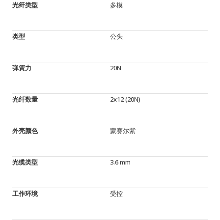
光纤类型
多模
类型
公头
弹簧力
20N
光纤数量
2x12 (20N)
外壳颜色
蒙赛尔紫
光缆类型
3.6 mm
工作环境
受控