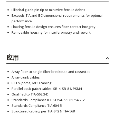
Elliptical guide pin tip to minimize ferrule debris
Exceeds TIA and IEC dimensional requirements for optimal
performance
Floating ferrule design ensures fiber contact integrity
Removable housing for interferometry and rework
应用
Array fiber to single fiber breakouts and cassettes
Array trunk cables
FTTh (home) MDU cabling
Parallel optic patch cables: SR-4, SR-8 & PSM4
Qualified to TIA-568.3-D
Standards Compliance IEC 61754-7-1; 61754-7-2
Standards Compliance TIA 604-5
Structured cabling per TIA-942 & TIA-568