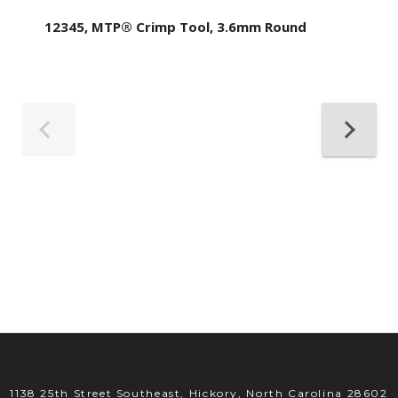
12345, MTP® Crimp Tool, 3.6mm Round
1138 25th Street Southeast, Hickory, North Carolina 28602