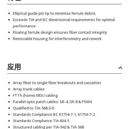
Elliptical guide pin tip to minimize ferrule debris
Exceeds TIA and IEC dimensional requirements for optimal
performance
Floating ferrule design ensures fiber contact integrity
Removable housing for interferometry and rework
应用
Array fiber to single fiber breakouts and cassettes
Array trunk cables
FTTh (home) MDU cabling
Parallel optic patch cables: SR-4, SR-8 & PSM4
Qualified to TIA-568.3-D
Standards Compliance IEC 61754-7-1; 61754-7-2
Standards Compliance TIA 604-5
Structured cabling per TIA-942 & TIA-568