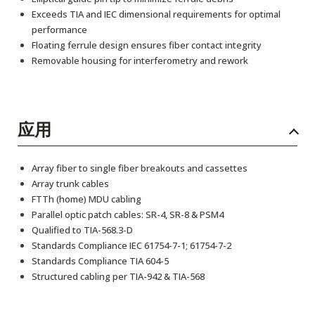
Exceeds TIA and IEC dimensional requirements for optimal
performance
Floating ferrule design ensures fiber contact integrity
Removable housing for interferometry and rework
应用
Array fiber to single fiber breakouts and cassettes
Array trunk cables
FTTh (home) MDU cabling
Parallel optic patch cables: SR-4, SR-8 & PSM4
Qualified to TIA-568.3-D
Standards Compliance IEC 61754-7-1; 61754-7-2
Standards Compliance TIA 604-5
Structured cabling per TIA-942 & TIA-568