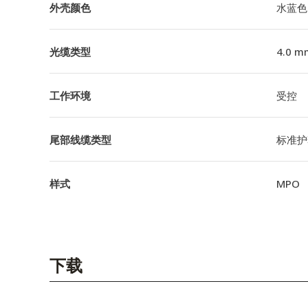
外壳颜色
水蓝色
光缆类型
4.0 m
工作环境
受控
尾部线缆类型
标准护
样式
MPO
下载