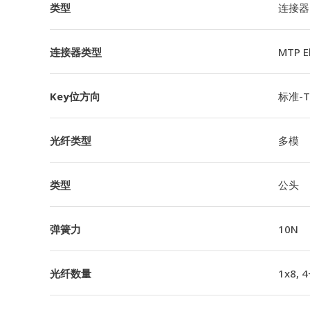
类型
连接器
连接器类型
MTP 
Key位方向
标准-TI
光纤类型
多模
类型
公头
弹簧力
10N
光纤数量
1x8, 4