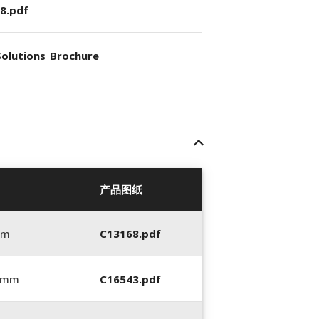
8.pdf
olutions_Brochure
产品图纸
mm
C13168.pdf
0 mm
C16543.pdf