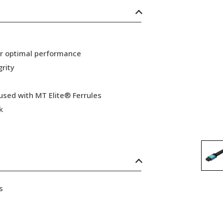
or optimal performance
grity
 used with MT Elite® Ferrules
k
s