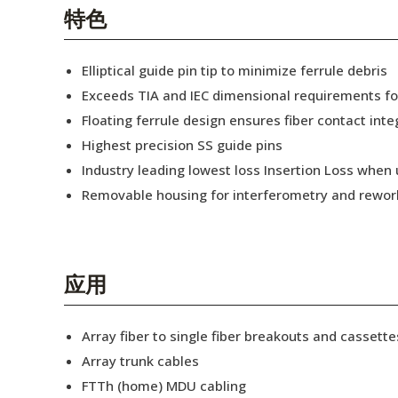
English Website
特色
应用工程指导书 (AENs)
Elliptical guide pin tip to minimize ferrule debris
合作伙伴
Exceeds TIA and IEC dimensional requirements f
Floating ferrule design ensures fiber contact inte
工作机会
Highest precision SS guide pins
新闻稿
Industry leading lowest loss Insertion Loss when
Removable housing for interferometry and rewor
活动信息
订阅
应用
Array fiber to single fiber breakouts and cassette
Array trunk cables
FTTh (home) MDU cabling