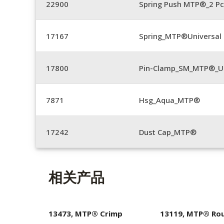
22900
Spring Push MTP®_2 Pc
17167
Spring_MTP®Universal 
17800
Pin-Clamp_SM_MTP®_Un
7871
Hsg_Aqua_MTP®
17242
Dust Cap_MTP®
相关产品
13473, MTP® Crimp
13119, MTP® Ro