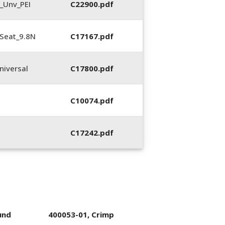
_Unv_PEI
C22900.pdf
Seat_9.8N
C17167.pdf
iversal
C17800.pdf
C10074.pdf
C17242.pdf
und
400053-01, Crimp