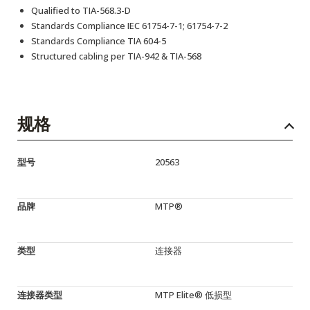
Qualified to TIA-568.3-D
Standards Compliance IEC 61754-7-1; 61754-7-2
Standards Compliance TIA 604-5
Structured cabling per TIA-942 & TIA-568
规格
型号
20563
品牌
MTP®
类型
连接器
连接器类型
MTP Elite® 低损型