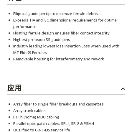
Elliptical guide pin tip to minimize ferrule debris
Exceeds TIA and IEC dimensional requirements for optimal
performance
Floating ferrule design ensures fiber contact integrity
Highest precision SS guide pins
Industry leading lowest loss Insertion Loss when used with
MT Elite® Ferrules
Removable housing for interferometry and rework
应用
Array fiber to single fiber breakouts and cassettes
Array trunk cables
FTTh (home) MDU cabling
Parallel optic patch cables: SR-4, SR-8 & PSM4
Qualified to GR-1435 service life