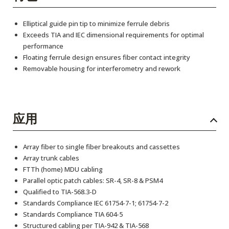
Elliptical guide pin tip to minimize ferrule debris
Exceeds TIA and IEC dimensional requirements for optimal
performance
Floating ferrule design ensures fiber contact integrity
Removable housing for interferometry and rework
应用
Array fiber to single fiber breakouts and cassettes
Array trunk cables
FTTh (home) MDU cabling
Parallel optic patch cables: SR-4, SR-8 & PSM4
Qualified to TIA-568.3-D
Standards Compliance IEC 61754-7-1; 61754-7-2
Standards Compliance TIA 604-5
Structured cabling per TIA-942 & TIA-568