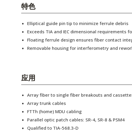
English Website
特色
应用工程指导书 (AENs)
Elliptical guide pin tip to minimize ferrule debris
合作伙伴
Exceeds TIA and IEC dimensional requirements f
Floating ferrule design ensures fiber contact inte
工作机会
Removable housing for interferometry and rewor
新闻稿
活动信息
应用
订阅
Array fiber to single fiber breakouts and cassette
Array trunk cables
FTTh (home) MDU cabling
Parallel optic patch cables: SR-4, SR-8 & PSM4
Qualified to TIA-568.3-D