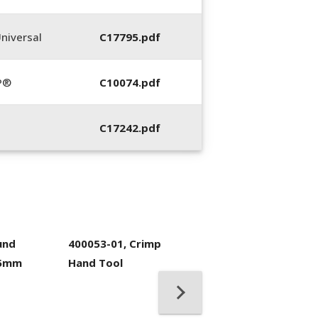
niversal
C17795.pdf
P®
C10074.pdf
C17242.pdf
und
400053-01, Crimp
.5mm
Hand Tool