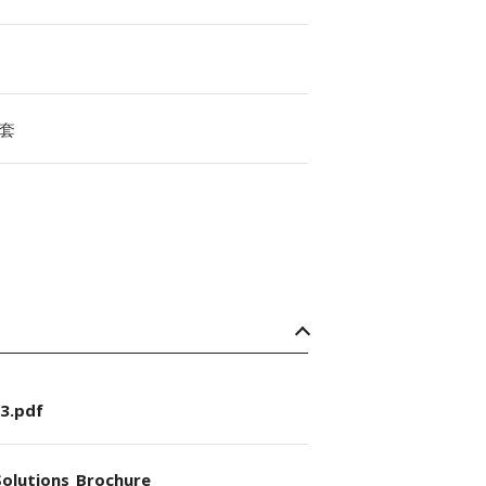
套
3.pdf
olutions_Brochure