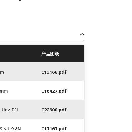
产品图纸
mm
C13168.pdf
5 mm
C16427.pdf
_Unv_PEI
C22900.pdf
Seat_9.8N
C17167.pdf