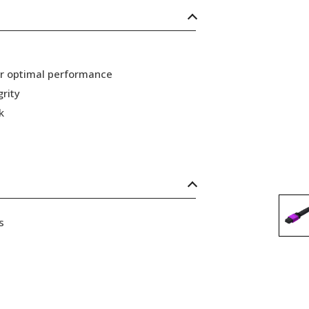
or optimal performance
grity
k
s