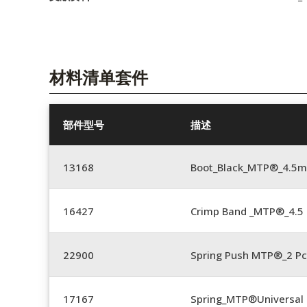
材料清单套件
部件型号
描述
13168
Boot_Black_MTP®_4.5
16427
Crimp Band _MTP®_4.
22900
Spring Push MTP®_2 Pc
17167
Spring_MTP®Universal 